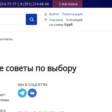
 214-77-77 | 8 (351) 214-66-66
2 магазина
Войти
Регистрация
Корзина
0 позиций
на сумму
0 руб.
онтакты
е советы по выбору
МЫ В СОЦСЕТЯХ
шает
блемы
того