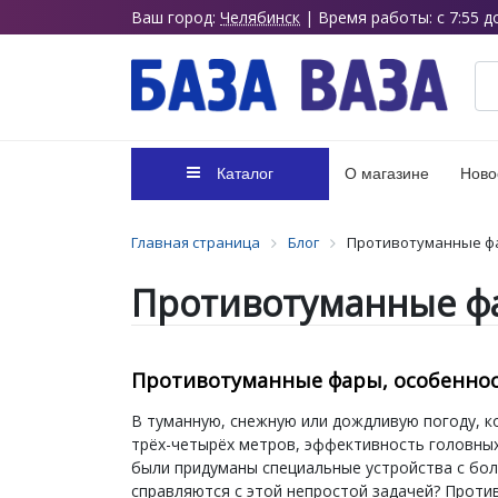
Ваш город:
Челябинск
| Время работы: с 7:55 д
Каталог
О магазине
Ново
Главная страница
Блог
Противотуманные фа
Противотуманные фа
Противотуманные фары, особеннос
В туманную, снежную или дождливую погоду, к
трёх-четырёх метров, эффективность головны
были придуманы специальные устройства с бо
справляются с этой непростой задачей? Против