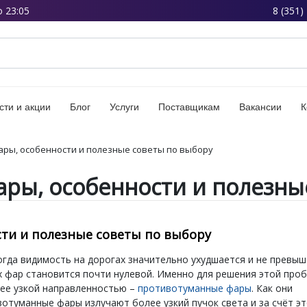
о 23:05
8 (351)
сти и акции
Блог
Услуги
Поставщикам
Вакансии
К
ры, особенности и полезные советы по выбору
ры, особенности и полезны
ти и полезные советы по выбору
огда видимость на дорогах значительно ухудшается и не превы
х фар становится почти нулевой. Именно для решения этой про
лее узкой направленностью –
противотуманные фары
. Как они
отуманные фары излучают более узкий пучок света и за счёт э