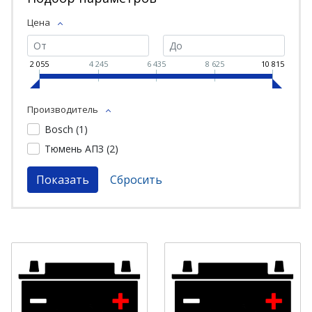
Цена
2 055
4 245
6 435
8 625
10 815
Производитель
Bosch (
1
)
Тюмень АПЗ (
2
)