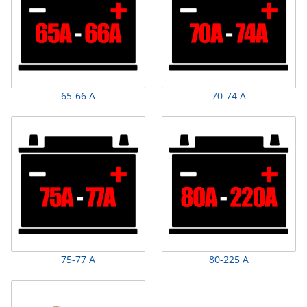
65-66 А
70-74 А
75-77 А
80-225 А