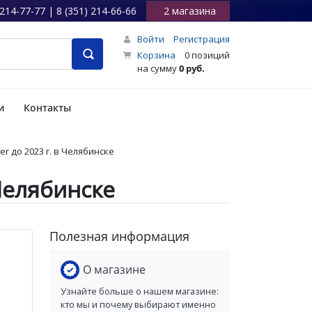
 214-77-77 | 8 (351) 214-66-66
2 магазина
Войти
Регистрация
Корзина
0 позиций
на сумму
0 руб.
и
Контакты
er до 2023 г. в Челябинске
 Челябинске
Полезная информация
О магазине
Узнайте больше о нашем магазине:
кто мы и почему выбирают именно